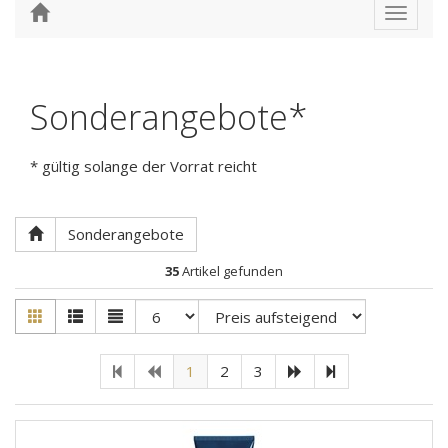
Toggle
navigat
Sonderangebote*
* gültig solange der Vorrat reicht
Sonderangebote
35
Artikel gefunden
1
2
3