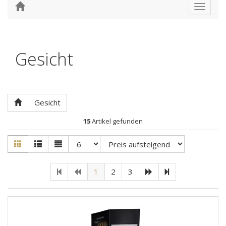
Toggle
navigat
Gesicht
Gesicht
15
Artikel gefunden
1
2
3