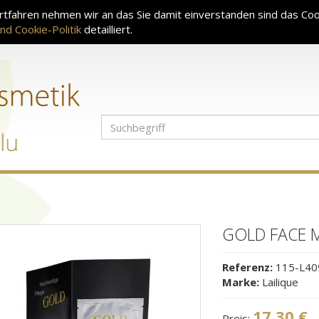
tfahren nehmen wir an das Sie damit einverstanden sind das Coo
nd Cookie-Politik
detailliert.
GOLD FACE M
Referenz:
115-L40
Marke:
Lailique
17,30 €
Preis: