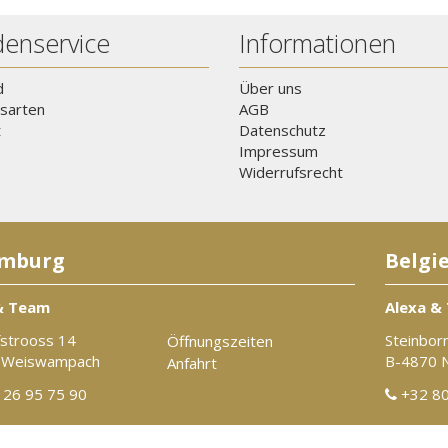
enservice
Informationen
d
Über uns
sarten
AGB
t
Datenschutz
Impressum
Widerrufsrecht
mburg
Belgi
& Team
Alexa &
strooss 14
Steinbor
Öffnungszeiten
 Weiswampach
B-4870 
Anfahrt
26 95 75 90
+32 80