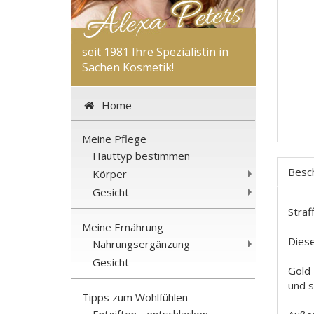
seit 1981 Ihre Spezialistin in
Sachen Kosmetik!
Home
Meine Pflege
Hauttyp bestimmen
Besc
Körper
Gesicht
Straf
Meine Ernährung
Diese
Nahrungsergänzung
Gesicht
Gold 
und s
Tipps zum Wohlfühlen
Entgiften - entschlacken -