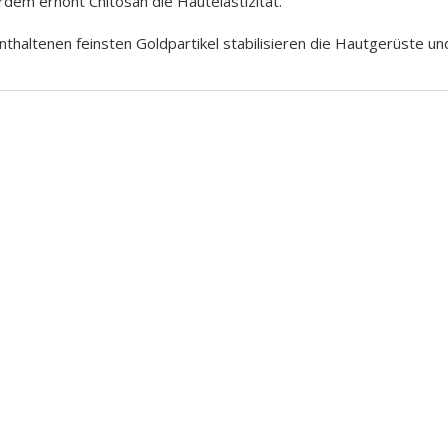
dem erhöht Chitosan die Hautelastizität.
nthaltenen feinsten Goldpartikel stabilisieren die Hautgerüste un