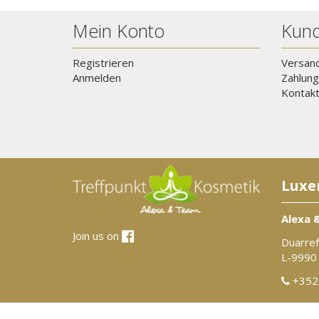
Mein Konto
Kund
Registrieren
Versan
Anmelden
Zahlung
Kontak
Luxe
Alexa 
Join us on
Duarref
L-9990
+352 