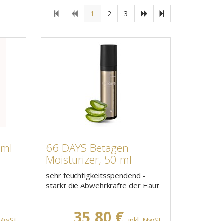
1
2
3
 ml
66 DAYS Betagen
Moisturizer, 50 ml
sehr feuchtigkeitsspendend -
stärkt die Abwehrkräfte der Haut
35,80 €
 MwSt.
inkl. MwSt.