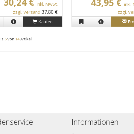
30,24 €
43,95 €
inkl. MwSt.
inkl.
37,80 €
zzgl. Versand
zzgl. V
Kaufen
Em
bis
6
von
14
Artikel
enservice
Informationen