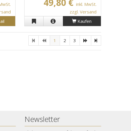
49,80 €
 MwSt.
inkl. MwSt.
ersand
zzgl. Versand
ail
Kaufen
1
2
3
Newsletter