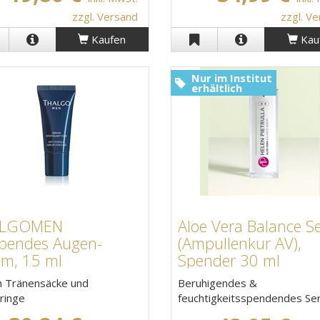
zzgl. Versand
zzgl. V
Kaufen
Kau
Nur im Institut
erhältlich
ALGOMEN
Aloe Vera Balance 
ebendes Augen-
(Ampullenkur AV),
m, 15 ml
Spender 30 ml
 Tränensäcke und
Beruhigendes &
ringe
feuchtigkeitsspendendes S