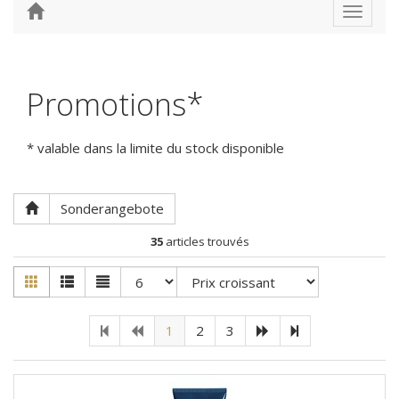
Toggle
navigat
Promotions*
* valable dans la limite du stock disponible
Sonderangebote
35
articles trouvés
1
2
3