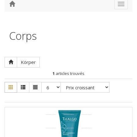
Toggle
navigat
Corps
Körper
1
articles trouvés