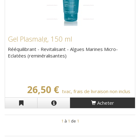
Gel Plasmalg, 150 ml
Rééquilibrant - Revitalisant - Algues Marines Micro-
Eclatées (reminéralisantes)
26,50 €
tvac, frais de livraison non inclus
Acheter
1
à
1
de
1