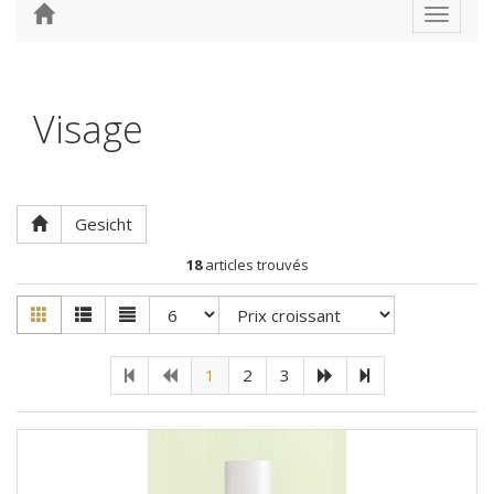
Toggle
navigat
Visage
Gesicht
18
articles trouvés
1
2
3