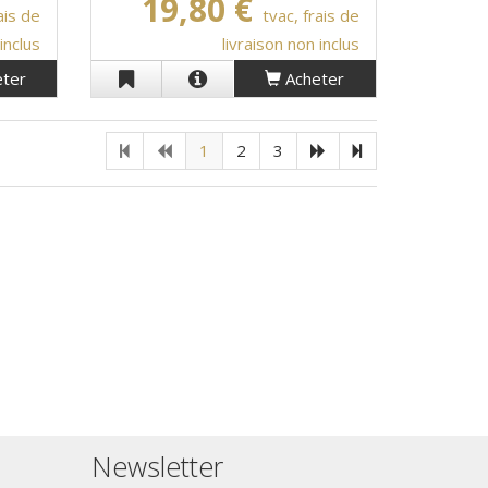
19,80 €
ais de
tvac, frais de
inclus
livraison non inclus
ter
Acheter
1
2
3
Newsletter