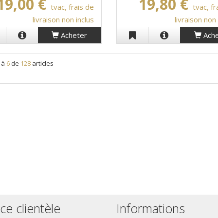
19,00 €
19,80 €
tvac, frais de
tvac, fr
livraison non inclus
livraison non 
Acheter
Ache
1
à
6
de
128
articles
ce clientèle
Informations