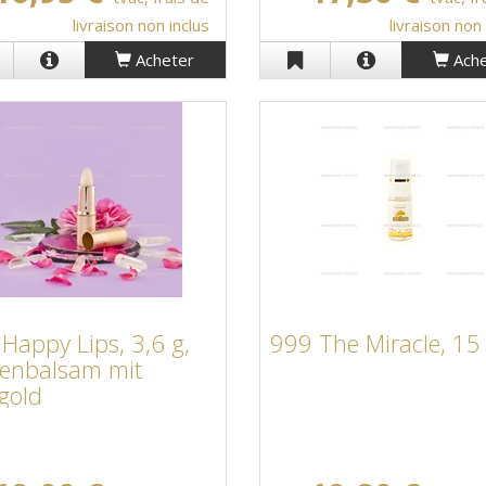
livraison non inclus
livraison non 
Acheter
Ache
Happy Lips, 3,6 g,
999 The Miracle, 15
enbalsam mit
gold