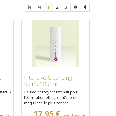
1
2
3
t
Intensive Cleansing
Balm, 100 ml
 -
tement
Baume nettoyant intensif pour
l’élimination efficace même du
maquillage le plus tenace
17,95 €
ais de
tvac, frais de