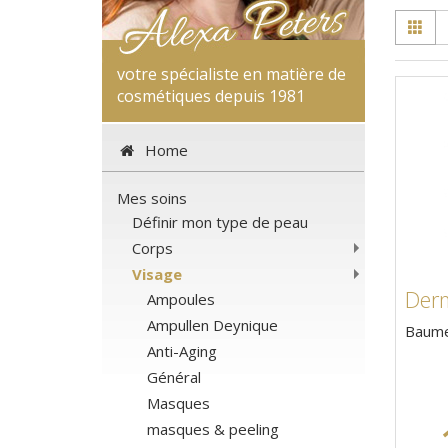
votre spécialiste en matière de
cosmétiques depuis 1981
Home
Mes soins
Définir mon type de peau
Corps
Visage
Der
Ampoules
Ampullen Deynique
Baume 
Anti-Aging
Général
Masques
masques & peeling