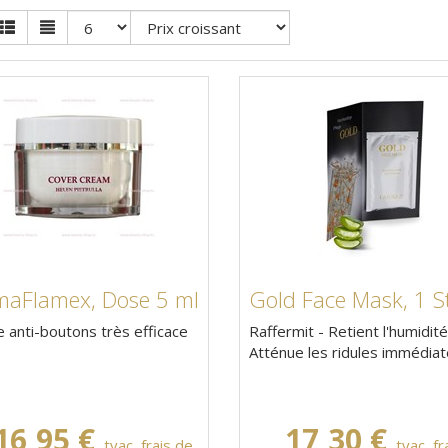
maFlamex, Dose 5 ml
Gold Face Mask, 1 S
anti-boutons très efficace
Raffermit - Retient l'humidité
Atténue les ridules immédia
16,95 €
17,30 €
tvac, frais de
tvac, fr