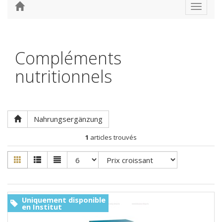
Toggle
navigat
Compléments
nutritionnels
Nahrungsergänzung
1
articles trouvés
Uniquement disponible
en Institut