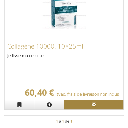
Collagène 10000, 10*25ml
Je lisse ma cellulite
60,40 €
tvac, frais de livraison non inclus
1
à
1
de
1