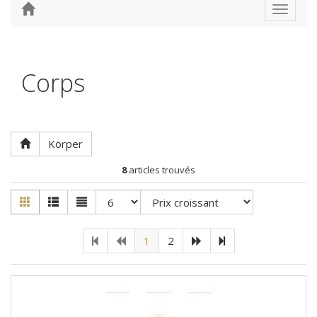
Toggle
navigat
Corps
Körper
8
articles trouvés
1
2