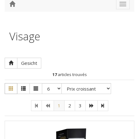
Toggle
navigat
Visage
Gesicht
17
articles trouvés
1
2
3