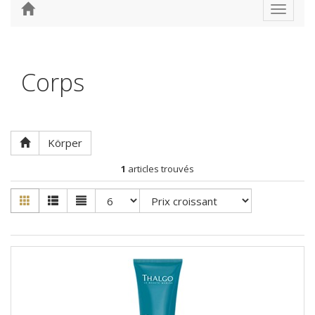
Toggle
navigat
Corps
Körper
1
articles trouvés