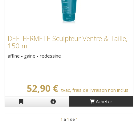
DEFI FERMETE Sculpteur Ventre & Taille,
150 ml
affine - gaine - redessine
52,90 €
tvac, frais de livraison non inclus
Acheter
1
à
1
de
1