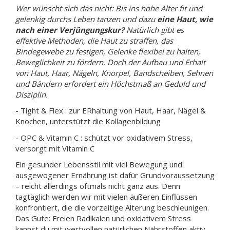
Wer wünscht sich das nicht: Bis ins hohe Alter fit und
gelenkig durchs Leben tanzen und dazu
eine Haut, wie
nach einer Verjüngungskur?
Natürlich gibt es
effektive Methoden, die Haut zu straffen, das
Bindegewebe zu festigen, Gelenke flexibel zu halten,
Beweglichkeit zu fördern. Doch der Aufbau und Erhalt
von Haut, Haar, Nägeln, Knorpel, Bandscheiben, Sehnen
und Bändern erfordert ein Höchstmaß an Geduld und
Disziplin.
- Tight & Flex : zur ERhaltung von Haut, Haar, Nägel &
Knochen, unterstützt die Kollagenbildung
- OPC & Vitamin C : schützt vor oxidativem Stress,
versorgt mit Vitamin C
Ein gesunder Lebensstil mit viel Bewegung und
ausgewogener Ernährung ist dafür Grundvoraussetzung
– reicht allerdings oftmals nicht ganz aus. Denn
tagtäglich werden wir mit vielen äußeren Einflüssen
konfrontiert, die die vorzeitige Alterung beschleunigen.
Das Gute: Freien Radikalen und oxidativem Stress
kannst du mit wertvollen natürlichen Nährstoffen aktiv