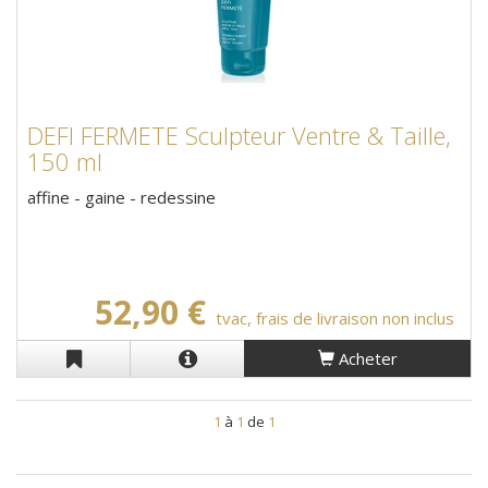
DEFI FERMETE Sculpteur Ventre & Taille,
150 ml
affine - gaine - redessine
52,90 €
tvac, frais de livraison non inclus
Acheter
1
à
1
de
1