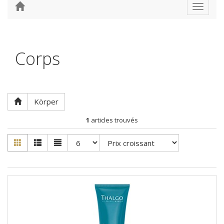
Toggle
navigat
Corps
Körper
1
articles trouvés