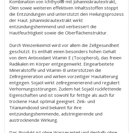
Kombination von Ichthyol® mit Johanniskrautextrakt,
Ölen sowie weiteren effektiven Inhaltsstoffen stoppt
die Entzündungen und unterstützt den Heilungsprozess
der Haut. Johanniskrautextrakt wirkt
entzündungshemmend und verbessert die
Hautfeuchtigkeit sowie die Oberflächenstruktur.
Durch Weizenkeimöl wird vor allem die Zellgesundheit
geschützt. Es enthält einen besonders hohen Gehalt
von dem Antioxidant Vitamin E (Tocopherol), das freien
Radikalen im Körper entgegenwirkt. Eingearbeitete
Mineralstoffe und Vitamin-B unterstützen die
Zellregeneration und wirken vorzeitiger Hautalterung
entgegen. Sojaöl wirkt zellregenerierend und reguliert
Verhornungsstörungen. Zudem hat Sojaöl rückfettende
Eigenschaften und ist sowohl für fettige als auch für
trockene Haut optimal geeignet. Zink- und
Titaniumdioxid sind bekannt für ihre
entzündungshemmende, adstringierende und
austrocknende Wirkung.
Das Produkt ist ohne Wasseranteil und deshalb ohne