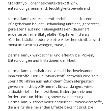
Mit Ichthyol, Johanneskrautextrakt & Zink,
entzündungshemmend, feuchtigkeitsbewahrend
DermaFlamEx ist ein unentbehrliches, hautklärendes
Pflegebalsam bei der Behandlung unreiner, geröteter,
gereizter Haut und Teleangiektasien (dauerhaft
erweiterte, feine Blutgefäße (Kapillaren), die als
rötliche, bläuliche oder violette Äderchen sichtbar sind –
meist im Gesicht (Wangen, Nase)).
DermaFlamEx wirkt schnell und effektiv bei Pickeln,
Entzündungen und Irritationen der Haut.
DermaFlamEx enthält eine Vielzahl hochwirksamer
Inhaltsstoffe. Der Hauptwirkstoff Ichthyol® wird seit
über 100 Jahren aus natürlichem Ölschiefergestein
gewonnen. Ichthyol® hemmt Entzündungen, wirkt
antibakteriell, schmerzstillend, lindert Juckreiz und
fördert die Durchblutung sowie Wundheilung.
DermaFlamEx steckt voller natürlicher Powerwirkstoffe,
die alle für ihre heilenden Effekte bekannt sind. Die