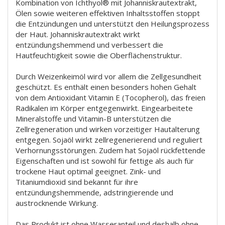
Kombination von Ichthyol® mit Johanniskrautextrakt,
Ölen sowie weiteren effektiven Inhaltsstoffen stoppt
die Entzündungen und unterstützt den Heilungsprozess
der Haut. Johanniskrautextrakt wirkt
entzündungshemmend und verbessert die
Hautfeuchtigkeit sowie die Oberflächenstruktur.
Durch Weizenkeimöl wird vor allem die Zellgesundheit
geschützt. Es enthält einen besonders hohen Gehalt
von dem Antioxidant Vitamin E (Tocopherol), das freien
Radikalen im Körper entgegenwirkt. Eingearbeitete
Mineralstoffe und Vitamin-B unterstützen die
Zellregeneration und wirken vorzeitiger Hautalterung
entgegen. Sojaöl wirkt zellregenerierend und reguliert
Verhornungsstörungen. Zudem hat Sojaöl rückfettende
Eigenschaften und ist sowohl für fettige als auch für
trockene Haut optimal geeignet. Zink- und
Titaniumdioxid sind bekannt für ihre
entzündungshemmende, adstringierende und
austrocknende Wirkung.
Das Produkt ist ohne Wasseranteil und deshalb ohne