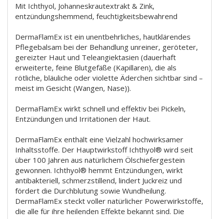
Mit Ichthyol, Johanneskrautextrakt & Zink,
entzündungshemmend, feuchtigkeitsbewahrend
DermaFlamEx ist ein unentbehrliches, hautklärendes
Pflegebalsam bei der Behandlung unreiner, geröteter,
gereizter Haut und Teleangiektasien (dauerhaft
erweiterte, feine Blutgefäße (Kapillaren), die als
rötliche, bläuliche oder violette Äderchen sichtbar sind –
meist im Gesicht (Wangen, Nase)).
DermaFlamEx wirkt schnell und effektiv bei Pickeln,
Entzündungen und Irritationen der Haut.
DermaFlamEx enthält eine Vielzahl hochwirksamer
Inhaltsstoffe. Der Hauptwirkstoff Ichthyol® wird seit
über 100 Jahren aus natürlichem Ölschiefergestein
gewonnen. Ichthyol® hemmt Entzündungen, wirkt
antibakteriell, schmerzstillend, lindert Juckreiz und
fördert die Durchblutung sowie Wundheilung.
DermaFlamEx steckt voller natürlicher Powerwirkstoffe,
die alle für ihre heilenden Effekte bekannt sind. Die