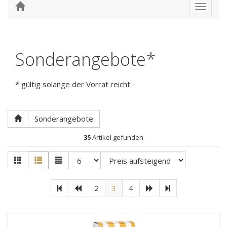
Toggle
navigat
Sonderangebote*
* gültig solange der Vorrat reicht
Sonderangebote
35
Artikel gefunden
2
3
4