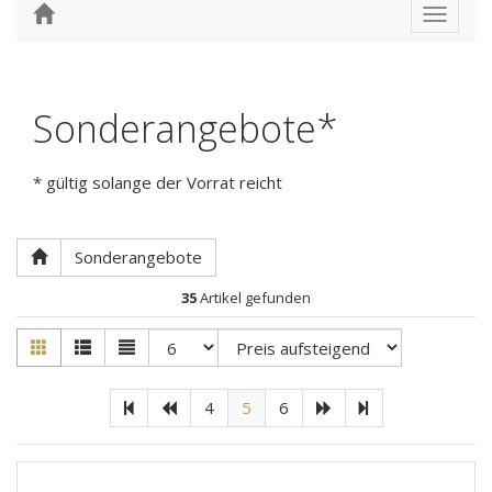
Toggle
navigat
Sonderangebote*
* gültig solange der Vorrat reicht
Sonderangebote
35
Artikel gefunden
4
5
6