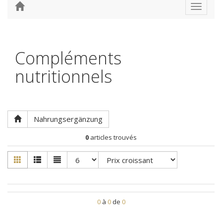
Toggle
navigat
Compléments
nutritionnels
Nahrungsergänzung
0
articles trouvés
0
à
0
de
0