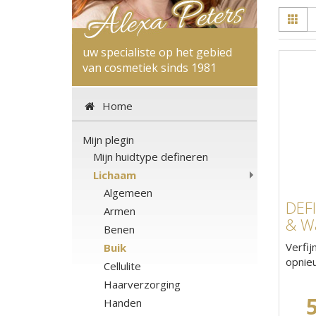
uw specialiste op het gebied
van cosmetiek sinds 1981
Home
Mijn plegin
Mijn huidtype defineren
Lichaam
Algemeen
DEF
Armen
& Wa
Benen
Verfij
Buik
opnie
Cellulite
Haarverzorging
Handen