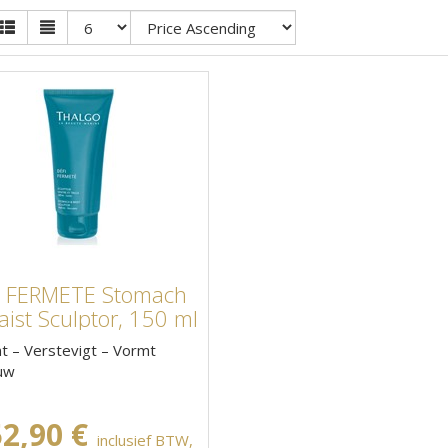
I FERMETE Stomach
ist Sculptor, 150 ml
nt – Verstevigt – Vormt
uw
52,90 €
inclusief BTW,