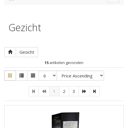
navigat
Gezicht
Gesicht
15
artikelen gevonden
1
2
3