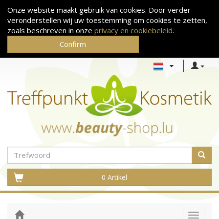
Onze website maakt gebruik van cookies. Door verder
veronderstellen wij uw toestemming om cookies te zetten,
zoals beschreven in onze
privacy en cookiebeleid
.
Confirm
0 Artikel
Toggle