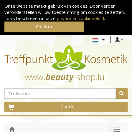
Onze website maakt gebruik van cookies. Door verder
veronderstellen wij uw toestemming om cookies te zetten,
zoals beschreven in onze
privacy en cookiebeleid
.
Confirm
0 Artikel
Toggle