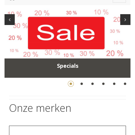
navigat
Specials
Onze merken