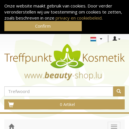
Onze website maakt gebruik van cookies. Door verder
veronderstellen wij uw toestemming om cookies te zetten,
zoals beschreven in onze
privacy en cookiebeleid
.
Confirm
0 Artikel
Toggle