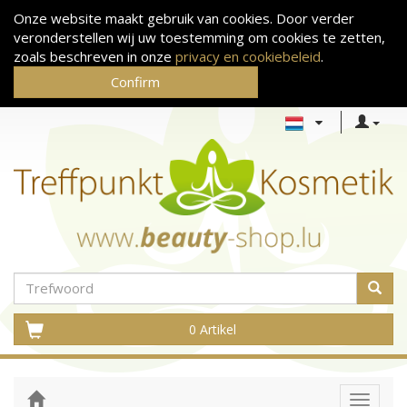
Onze website maakt gebruik van cookies. Door verder
veronderstellen wij uw toestemming om cookies te zetten,
zoals beschreven in onze
privacy en cookiebeleid
.
Confirm
0 Artikel
Toggle