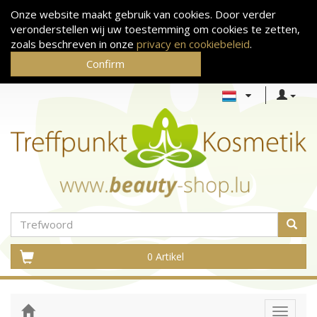
Onze website maakt gebruik van cookies. Door verder
veronderstellen wij uw toestemming om cookies te zetten,
zoals beschreven in onze
privacy en cookiebeleid
.
Confirm
0 Artikel
Toggle