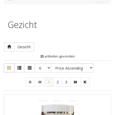
navigat
Gezicht
Gesicht
25
artikelen gevonden
1
2
3