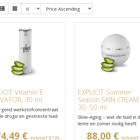
ICIT Vitamin E
EXPLICIT Summer
IVATOR, 30 ml
Season SKIN CREAM
30, 50 ml
rgend werkstofconcentraat
de droge en gestreste huid
Slow-Aging – wat de huid in 
lente en zomer nodig heeft
74,49 €
88,00 €
inclusief BTW,
inclusie