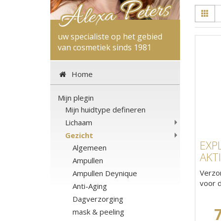
uw specialiste op het gebied
van cosmetiek sinds 1981
Home
Mijn plegin
Mijn huidtype defineren
Lichaam
Gezicht
EXPL
Algemeen
AKT
Ampullen
Verzo
Ampullen Deynique
voor 
Anti-Aging
Dagverzorging
mask & peeling