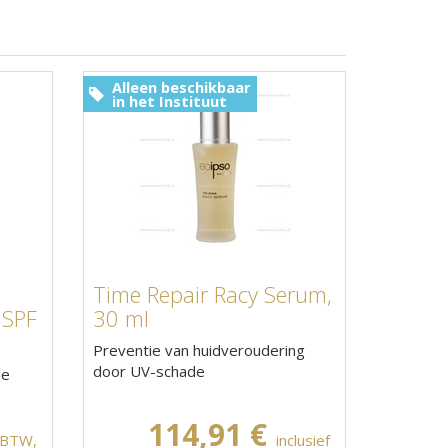
Alleen beschikbaar
in het Instituut
Time Repair Racy Serum,
 SPF
30 ml
Preventie van huidveroudering
door UV-schade
de
114,91 €
f BTW,
inclusief