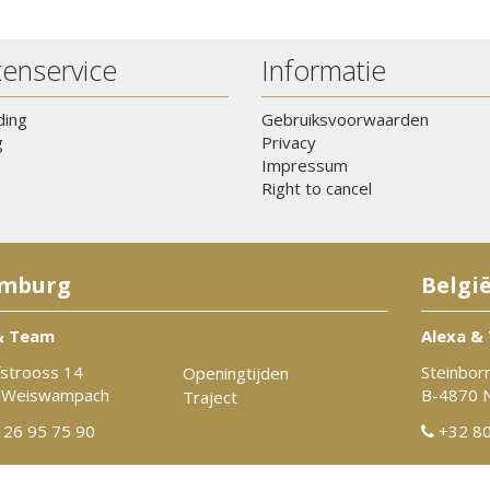
tenservice
Informatie
ding
Gebruiksvoorwaarden
g
Privacy
Impressum
Right to cancel
mburg
Belgi
& Team
Alexa &
strooss 14
Steinbor
Openingtijden
 Weiswampach
B-4870 
Traject
26 95 75 90
+32 80