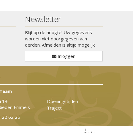
Newsletter
Blijf op de hoogte! Uw gegevens
worden niet doorgegeven aan
derden. Afmelden is altijd mogelijk.
Inloggen
ë
 Team
n 14
Openingstijden
Nieder-Emmels
Traject
 22 62 26